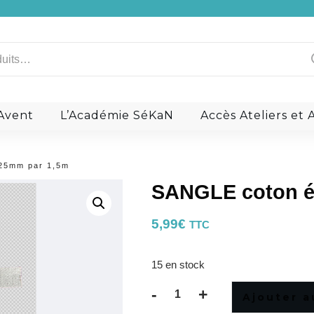
Raphia
Les Aiguilles
Ananas
Teinture de tranche Gia
Nénuphar
Divers
Raisin
Kits Couture
Bouclerie
Les zips et curseu
a signature: Le liège
Ils en parlent
’Avent
L’Académie SéKaN
Accès Ateliers e
25mm par 1,5m
SANGLE coton é
5,99
€
TTC
15 en stock
-
+
Ajouter a
quantité