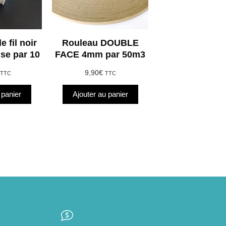
 fil noir
Rouleau DOUBLE
se par 10
FACE 4mm par 50m3
9,90
€
TTC
TTC
 panier
Ajouter au panier