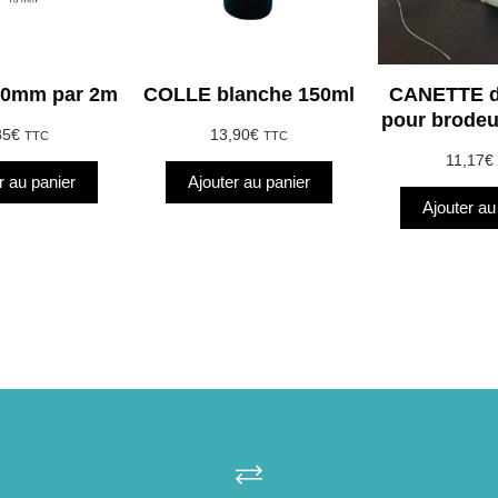
0mm par 2m
COLLE blanche 150ml
CANETTE de
pour brodeu
85
€
13,90
€
TTC
TTC
11,17
€
r au panier
Ajouter au panier
Ajouter au