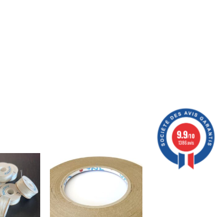
9.9
/10
1386 avis