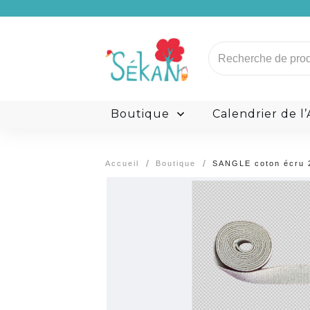
Carte Cadeau
Recherche
pour :
L’histoire de Sékan
M
Boutique
Calendrier de l
/
/
Accueil
Boutique
SANGLE coton écru 