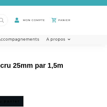
rdini
MON COMPTE
PANIER
rs
t Accompagnements
À propos
cru 25mm par 1,5m
u panier