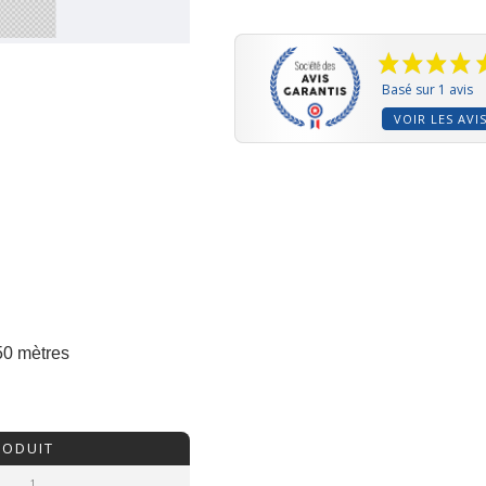
de
SANGLE
coton
écru
Basé sur 1 avis
25mm
VOIR LES AVI
par
1,5m
0 mètres
RODUIT
1