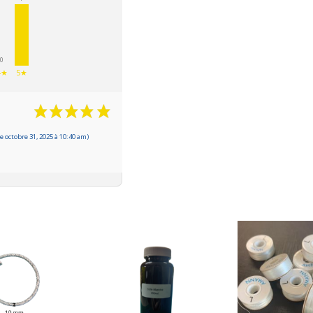
0
4★
5★
 octobre 31, 2025 à 10:40 am)