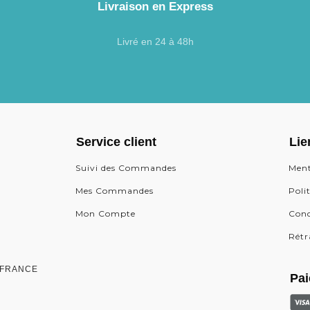
Livraison en Express
Livré en 24 à 48h
Service client
Lie
Suivi des Commandes
Ment
Mes Commandes
Poli
Mon Compte
Cond
Rétr
0, FRANCE
Pai