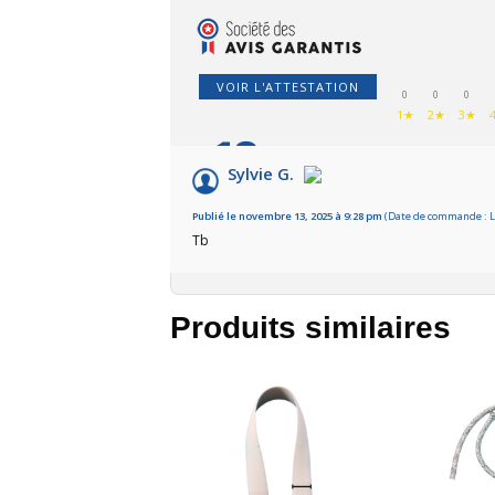
VOIR L'ATTESTATION
0
0
0
1★
2★
3★
10
/10
Sylvie G.
Basé sur 1 avis
Publié le novembre 13, 2025 à 9:28 pm
(Date de commande : Le
Tb
Produits similaires