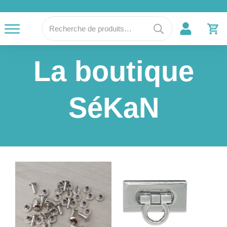
Recherche
pour :
La boutique
SéKaN