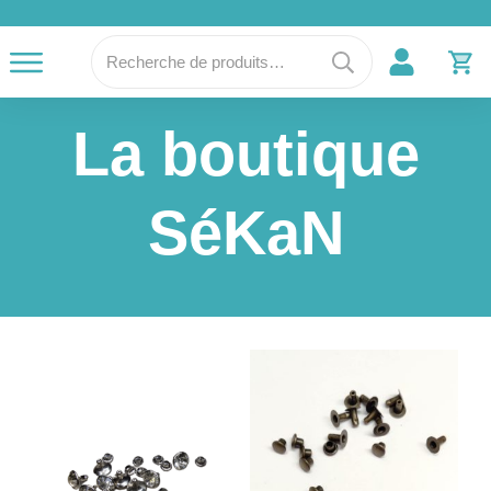
Recherche
pour :
La boutique
SéKaN