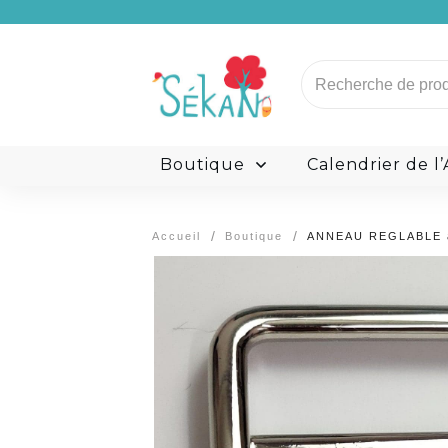
Carte Cadeau
Recherche
pour :
L’histoire de Sékan
M
Boutique
Calendrier de l
/
/
Accueil
Boutique
ANNEAU REGLABLE 