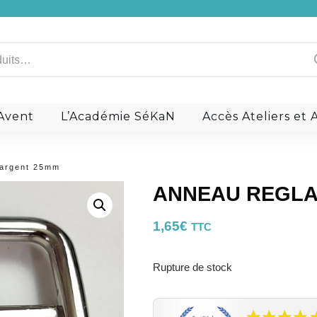
Raphia
Les Aiguilles
Ananas
Teinture de tranche Gia
Nénuphar
Divers
Raisin
Kits Couture
Bouclerie
Les zips et curseu
a signature: Le liège
Ils en parlent
’Avent
L’Académie SéKaN
Accès Ateliers e
argent 25mm
ANNEAU REGLA
1,65
€
TTC
Rupture de stock