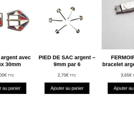
argent avec
PIED DE SAC argent –
FERMOIR
ux 30mm
9mm par 6
bracelet ar
00
€
2,70
€
3,65
€
TTC
TTC
r au panier
Ajouter au panier
Ajouter au