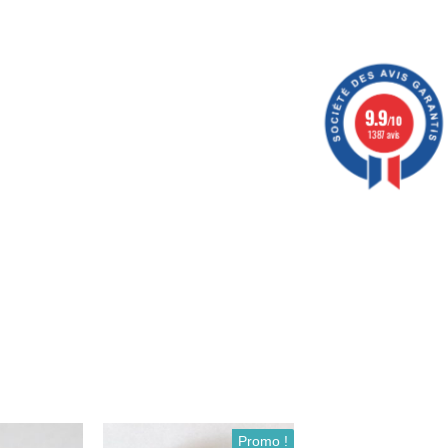
9.9
/10
1387 avis
Promo !