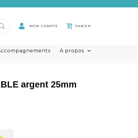
rdini
MON COMPTE
PANIER
rs
t Accompagnements
À propos
BLE argent 25mm