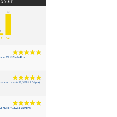
RODUIT
23
2
4★
5★
 mai 19, 2026 à 6:44 pm)
mande : Le août 27, 2025 à 6:04 pm)
e février 4, 2025 à 5:50 pm)