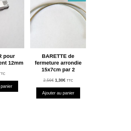
 pour
BARETTE de
gent 12mm
fermeture arrondie
15x7cm par 2
TTC
Le
Le
2,56
€
1,30
€
TTC
prix
prix
 panier
initial
actuel
Ajouter au panier
était :
est :
2,56€.
1,30€.