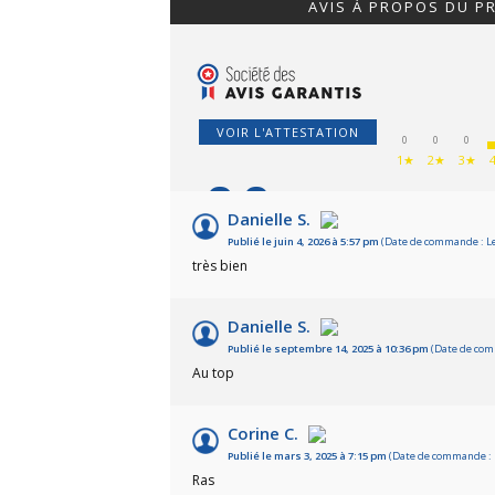
AVIS À PROPOS DU P
VOIR L'ATTESTATION
0
0
0
1★
2★
3★
9.8
/10
Danielle S.
Publié le juin 4, 2026 à 5:57 pm
(Date de commande : Le
Basé sur 25 avis
très bien
Danielle S.
Publié le septembre 14, 2025 à 10:36 pm
(Date de com
Au top
Corine C.
Publié le mars 3, 2025 à 7:15 pm
(Date de commande : L
Ras