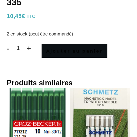
335
10,45
€
TTC
2 en stock (peut être commandé)
-
+
Ajouter au panier
quantité
de
Boîte
AIGUILLES
GROZ-
Produits similaires
BECKERT
90/LR
pour
PFAFF
335