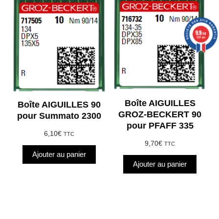
9.9
/10
1387 avis
Boîte AIGUILLES
Boîte AIGUILLES 90
GROZ-BECKERT 90
pour Summato 2300
pour PFAFF 335
6,10
€
TTC
9,70
€
TTC
Ajouter au panier
Ajouter au panier