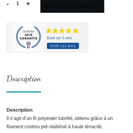
-
+
Ajouter au panier
quantité
de
FIL
40
-
Basé sur 5 avis
noir
VOIR LES AVIS
003
Description
Description
Il s’agit d’un fil polyester lubrifié, obtenu grâce à un
filament continu pré-stabilisé à haute ténacité.