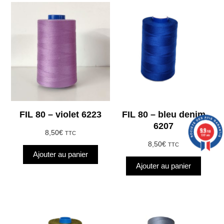
FIL 80 – violet 6223
FIL 80 – bleu denim
6207
9.9
/10
8,50
€
TTC
1387 avis
8,50
€
TTC
Ajouter au panier
Ajouter au panier