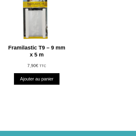
Framilastic T9 – 9 mm
x 5 m
7,90
€
TTC
Ajouter au panier