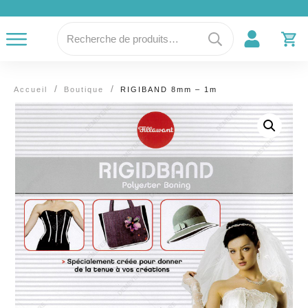
Recherche
pour :
/
/
Accueil
Boutique
RIGIBAND 8mm – 1m