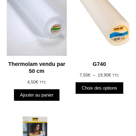
produit
a
plusieurs
variations.
Les
options
peuvent
être
choisies
Thermolam vendu par
G740
sur
50 cm
la
Plage
7,50
€
–
19,90
€
TTC
page
de
4,50
€
TTC
du
prix :
Choix des options
produit
7,50€
Ajouter au panier
à
19,90€