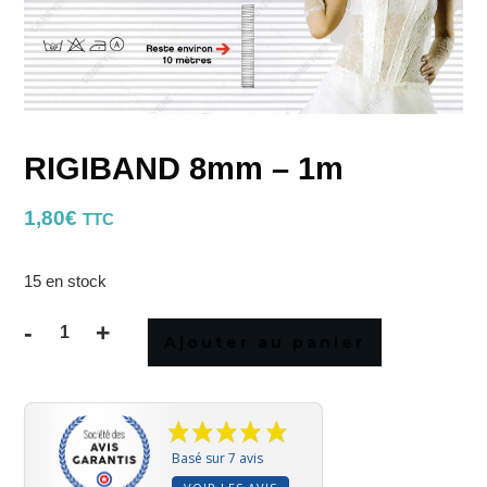
RIGIBAND 8mm – 1m
1,80
€
TTC
15 en stock
-
+
Ajouter au panier
quantité
de
RIGIBAND
8mm
-
Basé sur 7 avis
1m