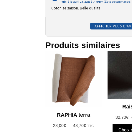
Publié le avril 24, 2025 à 7:49 pm
(Date de commande : L
Coton se saison. Belle qualite
AFFICHER PLUS D'AV
Produits similaires
Ce
produit
a
plusieurs
variations.
Les
options
peuvent
être
Rai
choisies
RAPHIA terra
32,70
€
sur
la
Plage
23,00
€
–
43,70
€
TTC
Choix 
de
page