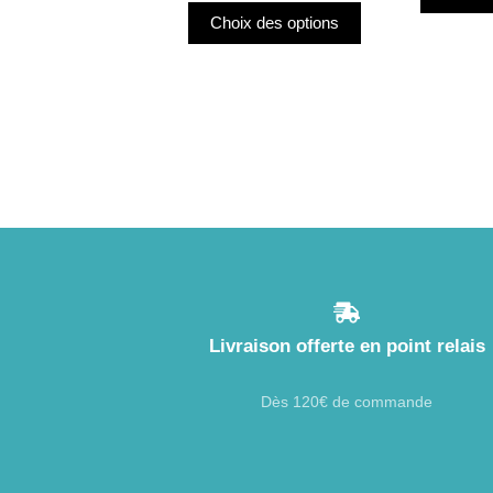
prix :
du
Choix des options
23,00€
produit
à
43,70€
Livraison offerte en point relais
Dès 120€ de commande