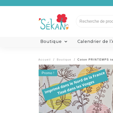
Carte Cadeau
Recherche
pour :
L’histoire de Sékan
M
Boutique
Calendrier de l
/
/
Accueil
Boutique
Coton PRINTEMPS t
Promo !