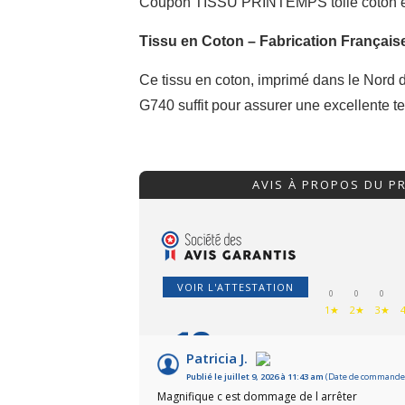
Coupon TISSU PRINTEMPS toile coton e
Tissu en Coton – Fabrication Français
Ce tissu en coton, imprimé dans le Nord de
G740 suffit pour assurer une excellente ten
AVIS À PROPOS DU P
VOIR L'ATTESTATION
0
0
0
1★
2★
3★
10
/10
Patricia J.
Publié le juillet 9, 2026 à 11:43 am
(Date de commande :
Basé sur 9 avis
Magnifique c est dommage de l arrêter