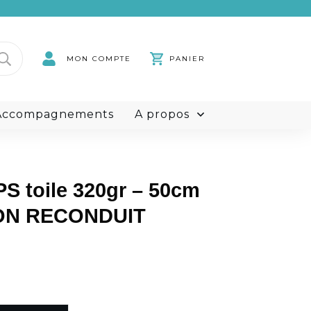
rdini
MON COMPTE
PANIER
rs
t Accompagnements
À propos
 toile 320gr – 50cm
ON RECONDUIT