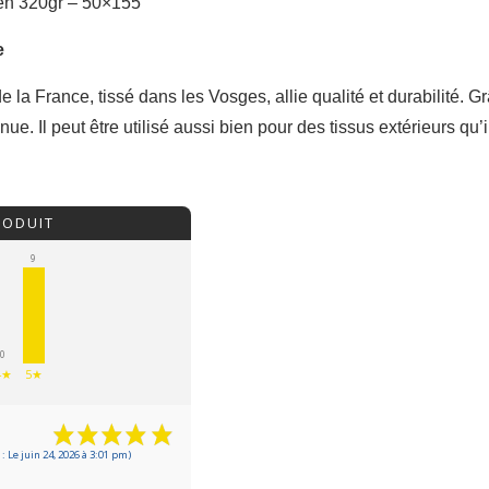
n 320gr – 50×155
e
 la France, tissé dans les Vosges, allie qualité et durabilité. 
ue. Il peut être utilisé aussi bien pour des tissus extérieurs qu’i
RODUIT
9
0
4★
5★
 Le juin 24, 2026 à 3:01 pm)