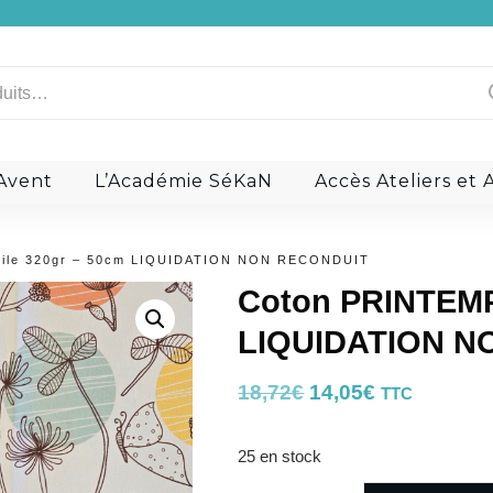
Raphia
Les Aiguilles
Ananas
Teinture de tranche Gia
Nénuphar
Divers
Raisin
Kits Couture
Bouclerie
Les zips et curseu
a signature: Le liège
Ils en parlent
’Avent
L’Académie SéKaN
Accès Ateliers e
oile 320gr – 50cm LIQUIDATION NON RECONDUIT
Coton PRINTEMPS
LIQUIDATION N
Le
Le
18,72
€
14,05
€
TTC
prix
prix
25 en stock
initial
actuel