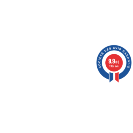
9.9
/10
1387 avis