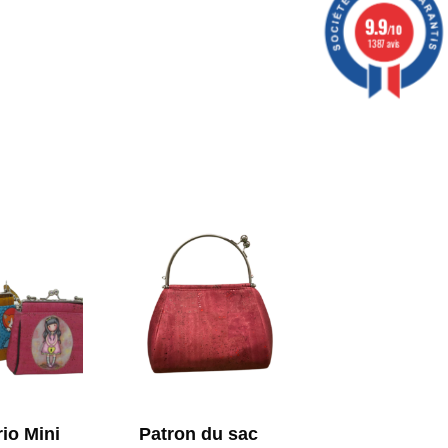
9.9
/10
1387 avis
rio Mini
Patron du sac