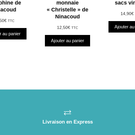
phine de
monnaie
sacs vi
nacoud
« Christelle » de
14,90
€
Ninacoud
50
€
TTC
Ajouter au
12,50
€
TTC
r au panier
Ajouter au panier
Livraison en Express