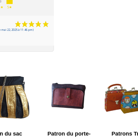
0
4★
5★
 mai 22, 2025 à 11:46 pm)
n du sac
Patron du porte-
Patrons T