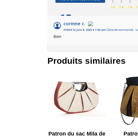
0
0
0
1★
2★
3★
10
/10
corinne c.
Publié le juin 8, 2025 à 7:55 am
(Date de commande : Le
Basé sur 1 avis
Bien
Produits similaires
Patron du sac Mila de
Patro