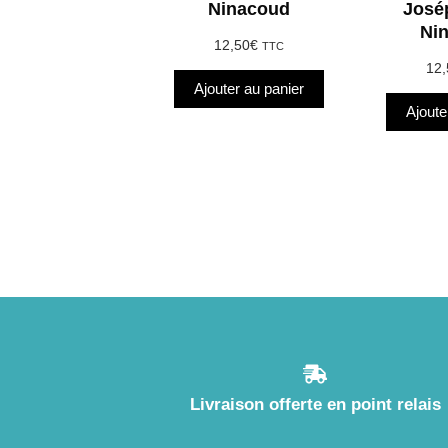
Ninacoud
José
Ni
12,50
€
TTC
12,
Ajouter au panier
Ajoute
Livraison offerte en point relais