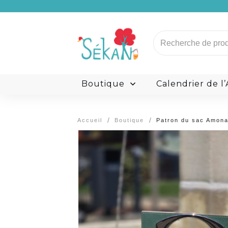
Carte Cadeau
Recherche
pour :
L’histoire de Sékan
M
Boutique
Calendrier de l
/
/
Accueil
Boutique
Patron du sac Amon