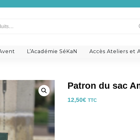
Raphia
Les Aiguilles
Ananas
Teinture de tranche Gia
Nénuphar
Divers
Raisin
Kits Couture
Bouclerie
Les zips et curseu
a signature: Le liège
Ils en parlent
’Avent
L’Académie SéKaN
Accès Ateliers e
a
Patron du sac 
12,50
€
TTC