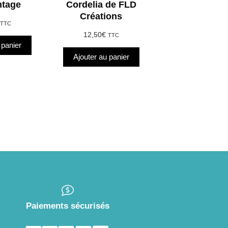
ntage
Cordelia de FLD
Créations
TTC
12,50
€
TTC
 panier
Ajouter au panier
Paiements sécurisés