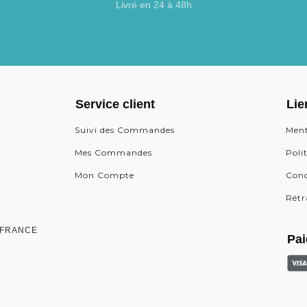
Livré en 24 à 48h
Service client
Lie
Suivi des Commandes
Ment
Mes Commandes
Poli
Mon Compte
Cond
Rétr
0, FRANCE
Pai