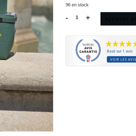
96 en stock
-
+
Ajouter a
quantité
de
Patron
du
sac
Basé sur 1 avis
Amona
VOIR LES AVI