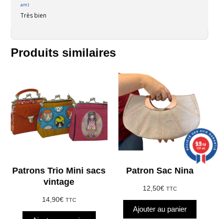
am)
Très bien
Produits similaires
9.9
/10
1387 avis
Patrons Trio Mini sacs
Patron Sac Nina
vintage
12,50
€
TTC
14,90
€
TTC
Ajouter au panier