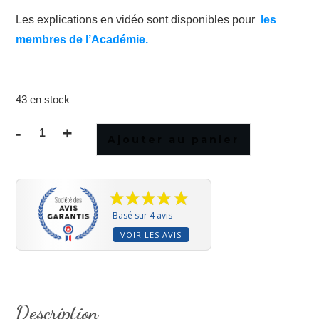
Les explications en vidéo sont disponibles pour
les
membres de l’Académie.
43 en stock
-
+
Ajouter au panier
quantité
de
Patron
du
sac
Basé sur 4 avis
Impérial
VOIR LES AVIS
Description